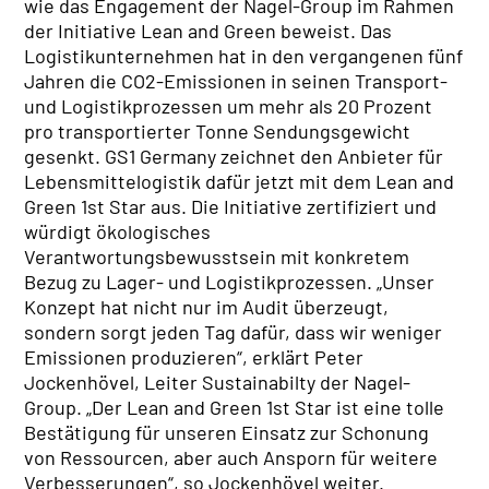
wie das Engagement der Nagel-Group im Rahmen
Daten & Fakten
der Initiative Lean and Green beweist. Das
Firmengeschichte
Logistikunternehmen hat in den vergangenen fünf
Policy
Jahren die CO
2
-Emissionen in seinen Transport-
Compliance
und Logistikprozessen um mehr als 20 Prozent
IT EXZELLENZ
pro transportierter Tonne Sendungsgewicht
TrendRadar
gesenkt. GS1 Germany zeichnet den Anbieter für
IT Kompetenz
Lebensmittelogistik dafür jetzt mit dem Lean and
IT Leistungen
Green 1st Star aus. Die Initiative zertifiziert und
würdigt ökologisches
QUALITÄT
Verantwortungsbewusstsein mit konkretem
Zertifikate
Bezug zu Lager- und Logistikprozessen. „Unser
REAL ESTATE
Konzept hat nicht nur im Audit überzeugt,
NACHHALTIGKEIT
sondern sorgt jeden Tag dafür, dass wir weniger
ENGAGEMENT
Emissionen produzieren“, erklärt Peter
Jockenhövel, Leiter Sustainabilty der Nagel-
Group. „Der Lean and Green 1st Star ist eine tolle
Bestätigung für unseren Einsatz zur Schonung
von Ressourcen, aber auch Ansporn für weitere
Verbesserungen“, so Jockenhövel weiter.