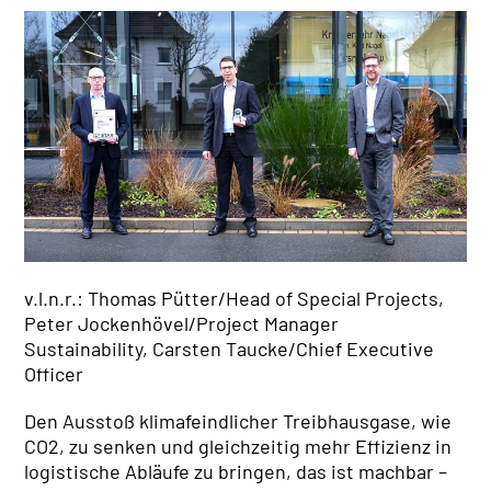
STANDORTFINDER
NETZWERK
Dänemark
Deutschland
Österreich
Polen
Schweden
Schweiz
Slowakei
v.l.n.r.: Thomas Pütter/Head of Special Projects,
Tschechien
Peter Jockenhövel/Project Manager
Ungarn
Sustainability, Carsten Taucke/Chief Executive
Officer
Den Ausstoß klimafeindlicher Treibhausgase, wie
NAGEL-GROUP
CO
2,
zu senken und gleichzeitig mehr Effizienz in
Verwaltungsrat
logistische Abläufe zu bringen, das ist machbar –
Board of Directors