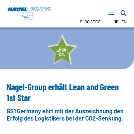
DE
EN
ELOGISTICS
TRANSPORT
FTL – Nagel DIRECT
LTL – Stückgut
CONTRACT LOGISTICS
Lagerlogistik
Nagel-Group erhält Lean and Green
Inhouse Logistik
1st Star
TEMPERATURBEREICHE
GS1 Germany ehrt mit der Auszeichnung den
Erfolg des Logistikers bei der CO2-Senkung.
NEWSROOM
TERMINE
PRESSE