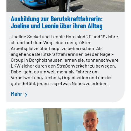
Daten & Fakten
Firmengeschichte
Policy
Ausbildung zur Berufskraftfahrerin:
Compliance
Joeline und Leonie über ihren Alltag
IT EXZELLENZ
Joeline Sockel und Leonie Horn sind 20 und 19 Jahre
TrendRadar
alt und auf dem Weg, einen der größten
IT Kompetenz
Arbeitsplätze überhaupt zu beherrschen. Als
IT Leistungen
angehende Berufskraftfahrerinnen bei der Nagel-
Group in Borgholzhausen lernen sie, tonnenschwere
QUALITÄT
LKW sicher durch den Straßenverkehr zu bewegen.
Zertifikate
Dabei geht es um weit mehr als Fahren: um
Verantwortung, Technik, Organisation und um das
REAL ESTATE
gute Gefühl, jeden Tag etwas Neues zu erleben.
NACHHALTIGKEIT
ENGAGEMENT
Mehr