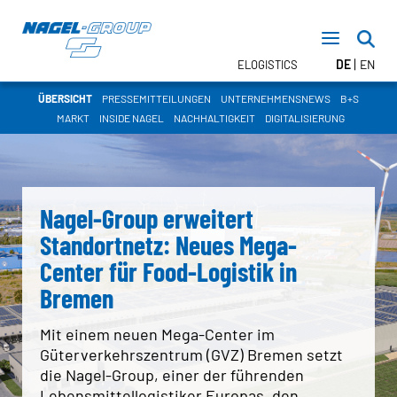
DE
EN
ELOGISTICS
ÜBERSICHT
PRESSEMITTEILUNGEN
UNTERNEHMENSNEWS
B+S
MARKT
INSIDE NAGEL
NACHHALTIGKEIT
DIGITALISIERUNG
TRANSPORT
FTL – Nagel DIRECT
LTL – Stückgut
Nagel-Group erweitert
CONTRACT LOGISTICS
Standortnetz: Neues Mega-
Lagerlogistik
Inhouse Logistik
Center für Food-Logistik in
TEMPERATURBEREICHE
Bremen
Mit einem neuen Mega-Center im
NEWSROOM
Güterverkehrszentrum (GVZ) Bremen setzt
TERMINE
die Nagel-Group, einer der führenden
Lebensmittellogistiker Europas, den
PRESSE