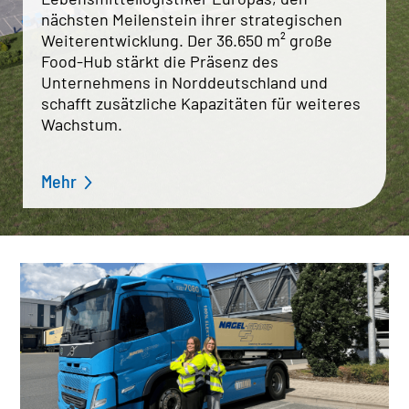
nächsten Meilenstein ihrer strategischen
Weiterentwicklung. Der 36.650 m² große
Food-Hub stärkt die Präsenz des
STANDORTFINDER
Unternehmens in Norddeutschland und
NETZWERK
schafft zusätzliche Kapazitäten für weiteres
Dänemark
Wachstum.
Deutschland
Österreich
Polen
Mehr
Schweden
Schweiz
Slowakei
Tschechien
Ungarn
NAGEL-GROUP
Verwaltungsrat
Board of Directors