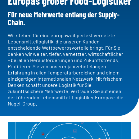
Europas großer Food-Logistiker
Für neue Mehrwerte entlang der Supply-
Chain.
STANDORTFINDER
NETZWERK
Wir stehen für eine europaweit perfekt vernetzte
Dänemark
Lebensmittellogistik, die unseren Kunden
Deutschland
entscheidende Wettbewerbsvorteile bringt. Für Sie
Österreich
denken wir weiter, tiefer, vernetzter, wirtschaftlicher
Polen
– bei allen Herausforderungen und Zukunftstrends.
Profitieren Sie von unserer jahrzehntelangen
Schweden
Erfahrung in allen Temperaturbereichen und einem
Schweiz
einzigartigen internationalen Netzwerk. Mit frischem
Slowakei
Denken schafft unsere Logistik für Sie
Tschechien
zukunftssichere Mehrwerte. Vertrauen Sie auf einen
Ungarn
der führenden Lebensmittel-Logistiker Europas: die
Nagel-Group.
NAGEL-GROUP
Verwaltungsrat
Board of Directors