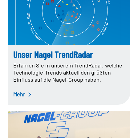
Daten & Fakten
Firmengeschichte
Policy
Compliance
IT EXZELLENZ
TrendRadar
IT Kompetenz
Unser Nagel TrendRadar
IT Leistungen
Erfahren Sie in unserem TrendRadar, welche
QUALITÄT
Technologie-Trends aktuell den größten
Zertifikate
Einfluss auf die Nagel-Group haben.
REAL ESTATE
NACHHALTIGKEIT
Mehr
ENGAGEMENT