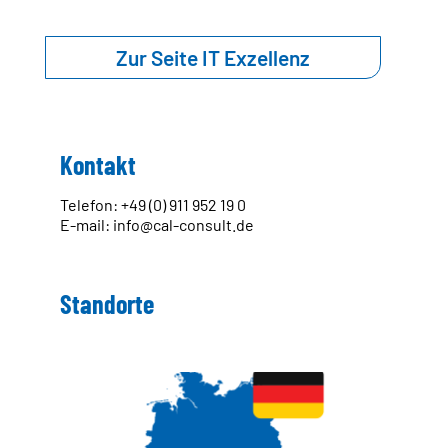
Zur Seite IT Exzellenz
STANDORTFINDER
NETZWERK
Dänemark
Deutschland
Kontakt
Österreich
Polen
Telefon: +49 (0) 911 952 19 0
Schweden
E-mail: info@cal-consult.de
Schweiz
Slowakei
Tschechien
Standorte
Ungarn
NAGEL-GROUP
Verwaltungsrat
Board of Directors