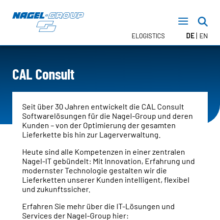
DE
EN
ELOGISTICS
CAL Consult
TRANSPORT
FTL – Nagel DIRECT
LTL – Stückgut
Seit über 30 Jahren entwickelt die CAL Consult
Softwarelösungen für die Nagel-Group und deren
CONTRACT LOGISTICS
Kunden – von der Optimierung der gesamten
Lagerlogistik
Lieferkette bis hin zur Lagerverwaltung.
Inhouse Logistik
Heute sind alle Kompetenzen in einer zentralen
TEMPERATURBEREICHE
Nagel-IT gebündelt: Mit Innovation, Erfahrung und
modernster Technologie gestalten wir die
Lieferketten unserer Kunden intelligent, flexibel
und zukunftssicher.
NEWSROOM
Erfahren Sie mehr über die IT-Lösungen und
TERMINE
Services der Nagel-Group hier:
PRESSE