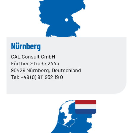
Daten & Fakten
Firmengeschichte
Policy
Compliance
IT EXZELLENZ
TrendRadar
Nürnberg
IT Kompetenz
IT Leistungen
CAL Consult GmbH
Fürther Straße 244a
QUALITÄT
90429 Nürnberg, Deutschland
Zertifikate
Tel: +49 (0) 911 952 19 0
REAL ESTATE
NACHHALTIGKEIT
ENGAGEMENT