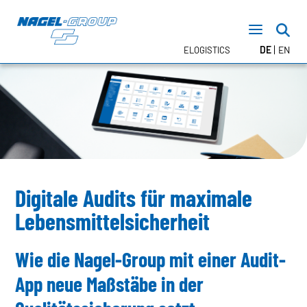
DE
EN
ELOGISTICS
TRANSPORT
FTL – Nagel DIRECT
LTL – Stückgut
CONTRACT LOGISTICS
Lagerlogistik
Digitale Audits für maximale
Inhouse Logistik
Lebensmittelsicherheit
TEMPERATURBEREICHE
Wie die Nagel-Group mit einer Audit-
NEWSROOM
App neue Maßstäbe in der
TERMINE
PRESSE