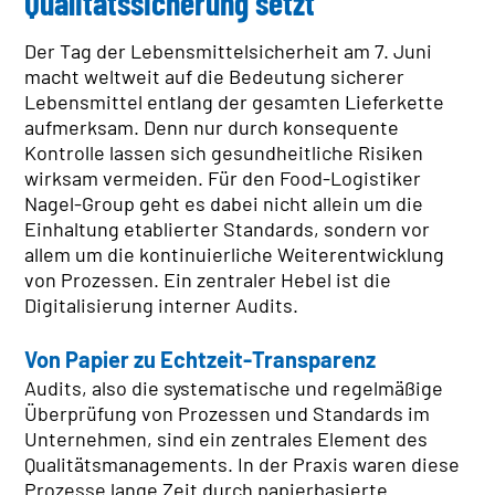
Qualitätssicherung setzt
Der Tag der Lebensmittelsicherheit am 7. Juni
macht weltweit auf die Bedeutung sicherer
STANDORTFINDER
Lebensmittel entlang der gesamten Lieferkette
NETZWERK
aufmerksam. Denn nur durch konsequente
Dänemark
Kontrolle lassen sich gesundheitliche Risiken
Deutschland
wirksam vermeiden. Für den Food-Logistiker
Österreich
Nagel-Group geht es dabei nicht allein um die
Polen
Einhaltung etablierter Standards, sondern vor
Schweden
allem um die kontinuierliche Weiterentwicklung
Schweiz
von Prozessen. Ein zentraler Hebel ist die
Slowakei
Digitalisierung interner Audits.
Tschechien
Ungarn
Von Papier zu Echtzeit-Transparenz
Audits, also die systematische und regelmäßige
Überprüfung von Prozessen und Standards im
NAGEL-GROUP
Unternehmen, sind ein zentrales Element des
Verwaltungsrat
Qualitätsmanagements. In der Praxis waren diese
Board of Directors
Prozesse lange Zeit durch papierbasierte