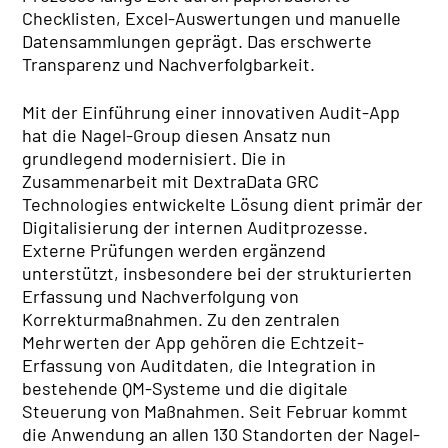
Daten & Fakten
Checklisten, Excel-Auswertungen und manuelle
Firmengeschichte
Datensammlungen geprägt. Das erschwerte
Policy
Transparenz und Nachverfolgbarkeit.
Compliance
Mit der Einführung einer innovativen Audit-App
IT EXZELLENZ
hat die Nagel-Group diesen Ansatz nun
TrendRadar
grundlegend modernisiert. Die in
IT Kompetenz
Zusammenarbeit mit DextraData GRC
IT Leistungen
Technologies entwickelte Lösung dient primär der
QUALITÄT
Digitalisierung der internen Auditprozesse.
Zertifikate
Externe Prüfungen werden ergänzend
REAL ESTATE
unterstützt, insbesondere bei der strukturierten
NACHHALTIGKEIT
Erfassung und Nachverfolgung von
Korrekturmaßnahmen. Zu den zentralen
ENGAGEMENT
Mehrwerten der App gehören die Echtzeit-
Erfassung von Auditdaten, die Integration in
bestehende QM-Systeme und die digitale
Steuerung von Maßnahmen. Seit Februar kommt
die Anwendung an allen 130 Standorten der Nagel-