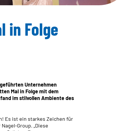
ndRadar
Kompetenz
l in Folge
Leistungen
TÄT
tifikate
ESTATE
ALTIGKEIT
EMENT
en geführten Unternehmen
ten Mal in Folge mit dem
fand im stilvollen Ambiente des
! Es ist ein starkes Zeichen für
r Nagel-Group. „Diese