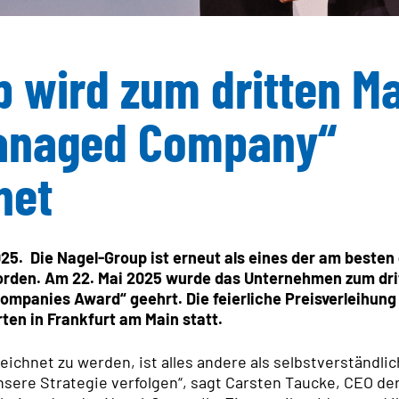
Slowakei
Tre
Zertifikate
Tschechien
IT 
 wird zum dritten Ma
Ungarn
IT 
QUALI
Managed Company“
Zer
REAL 
net
NACHH
ENGAG
025. Die Nagel-Group ist erneut als eines der am best
rden. Am 22. Mai 2025 wurde das Unternehmen zum drit
panies Award“ geehrt. Die feierliche Preisverleihung 
en in Frankfurt am Main statt.
eichnet zu werden, ist alles andere als selbstverständlich
unsere Strategie verfolgen“, sagt Carsten Taucke, CEO de