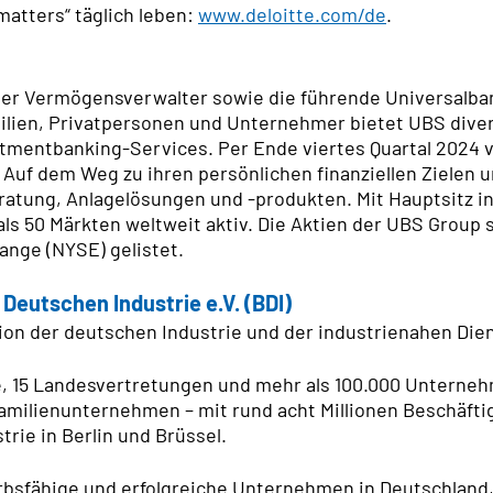
matters“ täglich leben:
www.deloitte.com/de
.
aler Vermögensverwalter sowie die führende Universalba
lien, Privatpersonen und Unternehmer bietet UBS diver
tmentbanking-Services. Per Ende viertes Quartal 2024 
r. Auf dem Weg zu ihren persönlichen finanziellen Zielen
ratung, Anlagelösungen und -produkten. Mit Hauptsitz in 
ls 50 Märkten weltweit aktiv. Die Aktien der UBS Group 
ange (NYSE) gelistet.
eutschen Industrie e.V. (BDI)
tion der deutschen Industrie und der industrienahen Dien
e, 15 Landesvertretungen und mehr als 100.000 Unterne
amilienunternehmen – mit rund acht Millionen Beschäft
rie in Berlin und Brüssel.
rbsfähige und erfolgreiche Unternehmen in Deutschland,