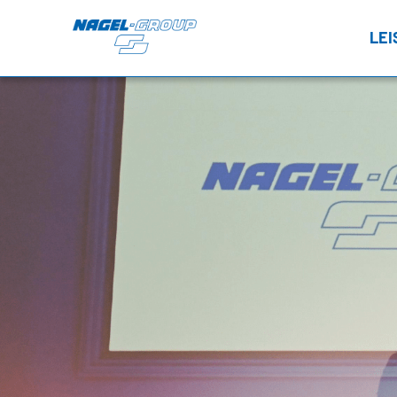
LE
FT
LT
Tr
TRANSPORT
NEWSROOM
FTL – Nagel DIRECT
TERMINE
Wa
LTL – Stückgut
PRESSE
CONTRACT LOGISTICS
Va
Lagerlogistik
Inhouse Logistik
TEMPERATURBEREICHE