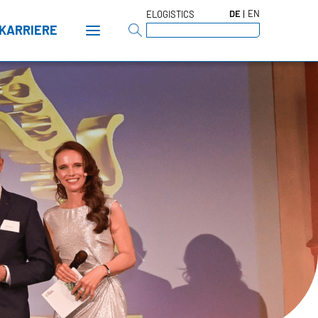
DE
EN
ELOGISTICS
KARRIERE
t
tors
n
-GROUP
hte
waltungsrat
rd of Directors
en & Fakten
mengeschichte
icy
pliance
ELLENZ