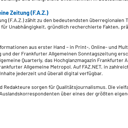
ine Zeitung (F.A.Z.)
ung (F.A.Z.) zählt zu den bedeutendsten überregionalen 
 für Unabhängigkeit, gründlich recherchierte Fakten, pr
 Informationen aus erster Hand – in Print-, Online- und M
g und der Frankfurter Allgemeinen Sonntagszeitung ersc
gemeine Quarterly, das Hochglanzmagazin Frankfurter A
rankfurter Allgemeine Metropol. Auf FAZ.NET, in zahlre
nhalte jederzeit und überall digital verfügbar.
d Redakteure sorgen für Qualitätsjournalismus. Die viel
nd Auslandskorrespondenten über eines der größten eige