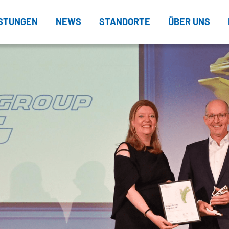
ISTUNGEN
NEWS
STANDORTE
ÜBER UNS
L – Nagel DIRECT
Verwaltungsra
L – Stückgut
Dänemark
Board of Direc
ansportprodukte
Deutschland
Daten & Fakte
STANDORTFINDER
NAGEL
Österreich
Firmengeschic
Ver
NETZWERK
Polen
Policy
rehousing
Boa
Dänemark
Schweden
Compliance
Freie Lagerflächen
Dat
Deutschland
Schweiz
lue Added Services
Fir
Österreich
Slowakei
TrendRadar
Pol
Polen
Tschechien
IT Kompetenz
Com
Schweden
Ungarn
IT Leistungen
Schweiz
IT EXZ