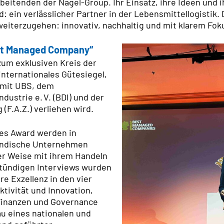
beitenden der Nagel-Group. Ihr Einsatz, ihre Ideen und 
: ein verlässlicher Partner in der Lebensmittellogistik.
iterzugehen: innovativ, nachhaltig und mit klarem Fok
est Managed Company“
zum exklusiven Kreis der
nternationales Gütesiegel,
n mit UBS, dem
ustrie e. V. (BDI) und der
(F.A.Z.) verliehen wird.
es Award werden in
tändische Unternehmen
er Weise mit ihrem Handeln
stündigen Interviews wurden
e Exzellenz in den vier
tivität und Innovation,
Finanzen und Governance
au eines nationalen und