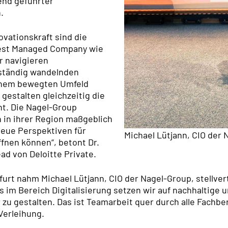
end geführter
.
ovationskraft sind die
est Managed Company wie
r navigieren
 ständig wandelnden
inem bewegten Umfeld
estalten gleichzeitig die
t. Die Nagel-Group
in ihrer Region maßgeblich
neue Perspektiven für
Michael Lütjann, CIO der
ffnen können“, betont Dr.
ad von Deloitte Private.
kfurt nahm Michael Lütjann, CIO der Nagel-Group, stellv
im Bereich Digitalisierung setzen wir auf nachhaltige 
zu gestalten. Das ist Teamarbeit quer durch alle Fachbe
Verleihung.