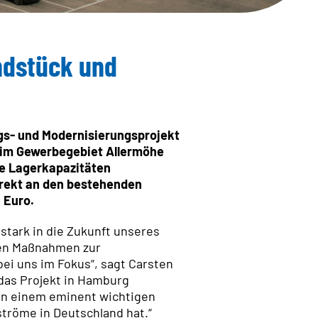
ndRadar
Kompetenz
ndstück und
Leistungen
TÄT
tifikate
ESTATE
gs- und Modernisierungsprojekt
 im Gewerbegebiet Allermöhe
ALTIGKEIT
e Lagerkapazitäten
EMENT
direkt an den bestehenden
 Euro.
stark in die Zukunft unseres
nen Maßnahmen zur
ei uns im Fokus“, sagt Carsten
das Projekt in Hamburg
 in einem eminent wichtigen
ströme in Deutschland hat.“