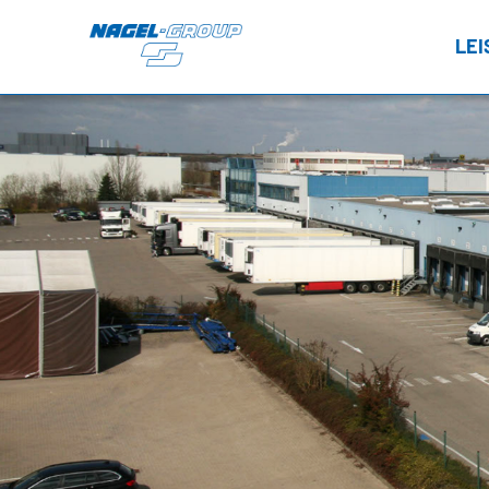
LE
FT
LT
Tr
TRANSPORT
NEWSROOM
FTL – Nagel DIRECT
TERMINE
Wa
LTL – Stückgut
PRESSE
CONTRACT LOGISTICS
Va
Lagerlogistik
Inhouse Logistik
TEMPERATURBEREICHE