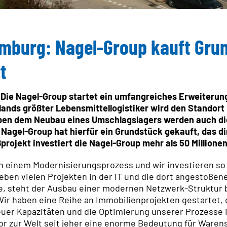
Slowakei
Tre
Zertifikate
Tschechien
IT 
Ungarn
amburg: Nagel-Group kauft Gru
IT 
QUALI
t
Zer
REAL 
 Die Nagel-Group startet ein umfangreiches Erweiterun
ands größter Lebensmittellogistiker wird den Standort
NACHH
eben dem Neubau eines Umschlagslagers werden auch di
ENGAG
e Nagel-Group hat hierfür ein Grundstück gekauft, das 
projekt investiert die Nagel-Group mehr als 50 Millionen
in einem Modernisierungsprozess und wir investieren so 
eben vielen Projekten in der IT und die dort angestoße
e, steht der Ausbau einer modernen Netzwerk-Struktur b
Wir haben eine Reihe an Immobilienprojekten gestartet, 
euer Kapazitäten und die Optimierung unserer Prozesse
Tor zur Welt seit jeher eine enorme Bedeutung für Waren