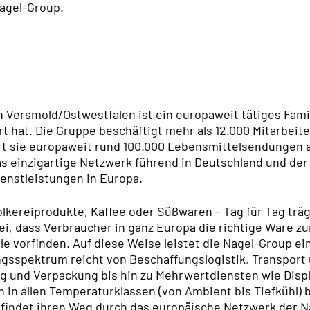
Nagel-Group.
n Versmold/Ostwestfalen ist ein europaweit tätiges Fam
rt hat. Die Gruppe beschäftigt mehr als 12.000 Mitarbeit
ert sie europaweit rund 100.000 Lebensmittelsendungen a
as einzigartige Netzwerk führend in Deutschland und der
enstleistungen in Europa.
olkereiprodukte, Kaffee oder Süßwaren – Tag für Tag trä
i, dass Verbraucher in ganz Europa die richtige Ware zur
Sale vorfinden. Auf diese Weise leistet die Nagel-Group 
ngsspektrum reicht von Beschaffungslogistik, Transport 
 und Verpackung bis hin zu Mehrwertdiensten wie Displ
 in allen Temperaturklassen (von Ambient bis Tiefkühl)
findet ihren Weg durch das europäische Netzwerk der N