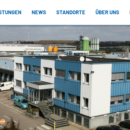
ISTUNGEN
NEWS
STANDORTE
ÜBER UNS
L – Nagel DIRECT
Verwaltungsra
L – Stückgut
Dänemark
Board of Direc
ansportprodukte
Deutschland
Daten & Fakte
STANDORTFINDER
NAGEL
Österreich
Firmengeschic
Ver
NETZWERK
Polen
Policy
rehousing
Boa
Dänemark
Schweden
Compliance
Freie Lagerflächen
Dat
Deutschland
Schweiz
lue Added Services
Fir
Österreich
Slowakei
TrendRadar
Pol
Polen
Tschechien
IT Kompetenz
Com
Schweden
Ungarn
IT Leistungen
Schweiz
IT EXZ