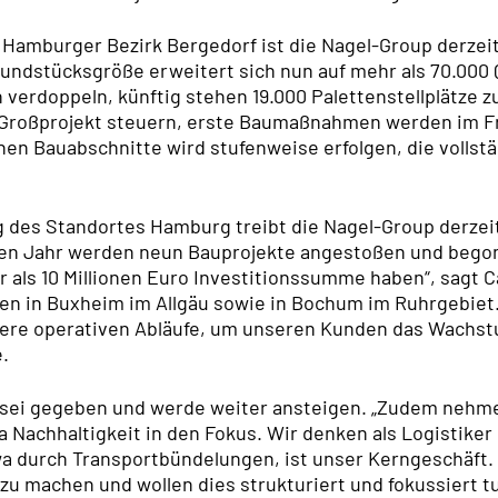
Hamburger Bezirk Bergedorf ist die Nagel-Group derzei
rundstücksgröße erweitert sich nun auf mehr als 70.000
 verdoppeln, künftig stehen 19.000 Palettenstellplätze z
 Großprojekt steuern, erste Baumaßnahmen werden im F
n Bauabschnitte wird stufenweise erfolgen, die vollstän
des Standortes Hamburg treibt die Nagel-Group derzei
ten Jahr werden neun Bauprojekte angestoßen und bego
als 10 Millionen Euro Investitionssumme haben“, sagt C
en in Buxheim im Allgäu sowie in Bochum im Ruhrgebiet.
ere operativen Abläufe, um unseren Kunden das Wachst
.
sei gegeben und werde weiter ansteigen. „Zudem nehmen
 Nachhaltigkeit in den Fokus. Wir denken als Logistiker 
a durch Transportbündelungen, ist unser Kerngeschäft. W
u machen und wollen dies strukturiert und fokussiert t