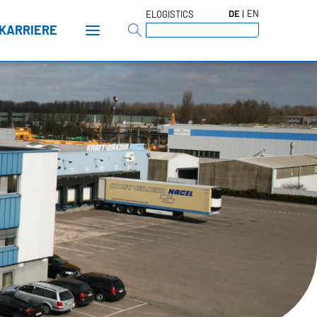
DE
EN
ELOGISTICS
KARRIERE
t
tors
n
-GROUP
hte
waltungsrat
rd of Directors
en & Fakten
mengeschichte
icy
pliance
ELLENZ