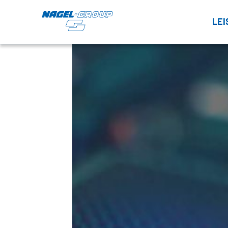
LE
FT
LT
Tr
TRANSPORT
NEWSROOM
FTL – Nagel DIRECT
TERMINE
Wa
LTL – Stückgut
PRESSE
CONTRACT LOGISTICS
Va
Lagerlogistik
Inhouse Logistik
TEMPERATURBEREICHE