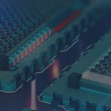
Slowakei
Tre
Zertifikate
Tschechien
IT 
Ungarn
IT 
QUALI
Zer
REAL 
NACHH
ENGAG