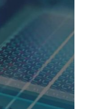
ndRadar
Kompetenz
Leistungen
TÄT
tifikate
ESTATE
ALTIGKEIT
EMENT