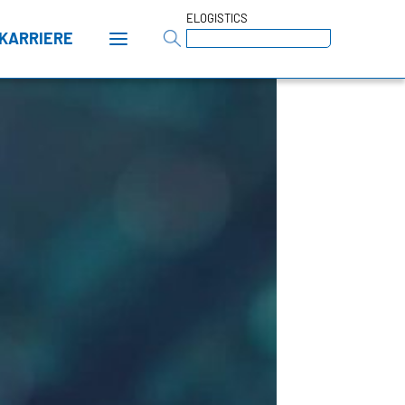
ELOGISTICS
KARRIERE
t
tors
n
-GROUP
hte
waltungsrat
rd of Directors
en & Fakten
mengeschichte
icy
pliance
ELLENZ