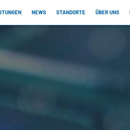
ISTUNGEN
NEWS
STANDORTE
ÜBER UNS
L – Nagel DIRECT
Verwaltungsra
L – Stückgut
Dänemark
Board of Direc
ansportprodukte
Deutschland
Daten & Fakte
STANDORTFINDER
NAGEL
Österreich
Firmengeschic
Ver
NETZWERK
Polen
Policy
rehousing
Boa
Dänemark
Schweden
Compliance
Freie Lagerflächen
Dat
Deutschland
Schweiz
lue Added Services
Fir
Österreich
Slowakei
TrendRadar
Pol
Polen
Tschechien
IT Kompetenz
Com
Schweden
Ungarn
IT Leistungen
Schweiz
IT EXZ