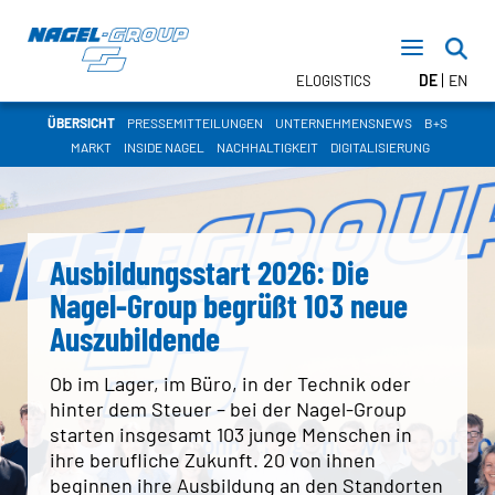
DE
EN
ELOGISTICS
ÜBERSICHT
PRESSEMITTEILUNGEN
UNTERNEHMENSNEWS
B+S
MARKT
INSIDE NAGEL
NACHHALTIGKEIT
DIGITALISIERUNG
TRANSPORT
FTL – Nagel DIRECT
LTL – Stückgut
Ausbildungsstart 2026: Die
CONTRACT LOGISTICS
Nagel-Group begrüßt 103 neue
Lagerlogistik
Inhouse Logistik
Auszubildende
TEMPERATURBEREICHE
Ob im Lager, im Büro, in der Technik oder
hinter dem Steuer – bei der Nagel-Group
starten insgesamt 103 junge Menschen in
NEWSROOM
ihre berufliche Zukunft. 20 von ihnen
TERMINE
beginnen ihre Ausbildung an den Standorten
PRESSE