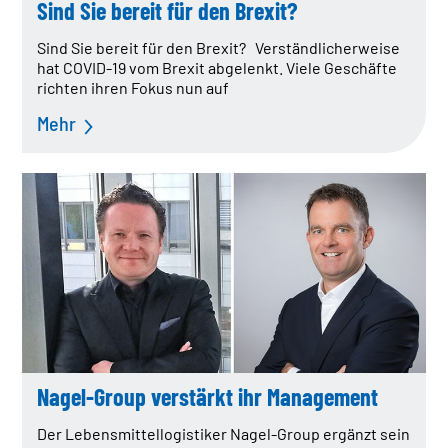
Sind Sie bereit für den Brexit?
Daten & Fakten
Firmengeschichte
Sind Sie bereit für den Brexit? Verständlicherweise
Policy
hat COVID-19 vom Brexit abgelenkt. Viele Geschäfte
Compliance
richten ihren Fokus nun auf
IT EXZELLENZ
Mehr
TrendRadar
IT Kompetenz
IT Leistungen
QUALITÄT
Zertifikate
REAL ESTATE
NACHHALTIGKEIT
ENGAGEMENT
Nagel-Group verstärkt ihr Management
Der Lebensmittellogistiker Nagel-Group ergänzt sein